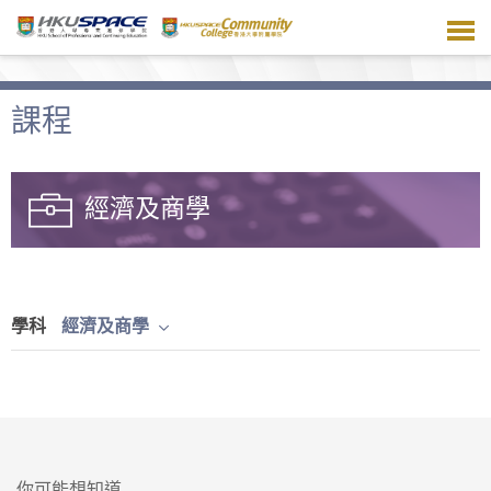
跳
到
主
要
內
課程
容
經濟及商學
學科
經濟及商學
你可能想知道...