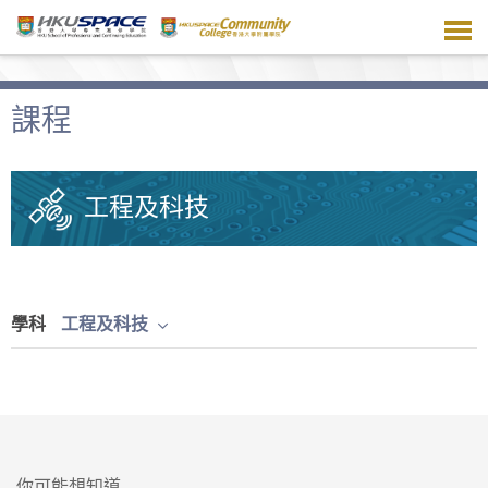
跳
到
主
要
內
課程
容
工程及科技
學科
工程及科技
你可能想知道...