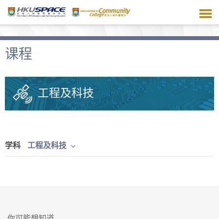
跳
到
主
要
内
课程
容
工程及科技
学科
工程及科技
你可能想知道...