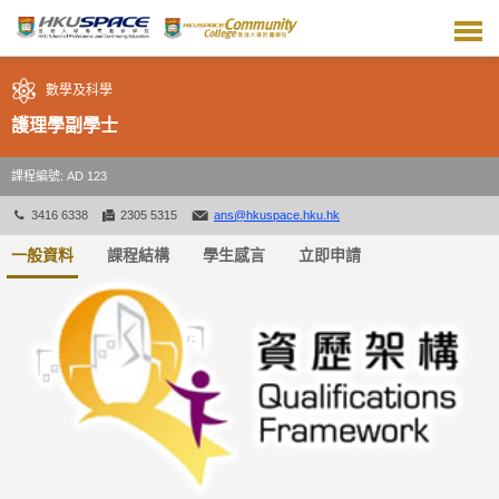
跳
到
主
要
數學及科學
內
容
護理學副學士
課程編號: AD 123
3416 6338
2305 5315
ans@hkuspace.hku.hk
一般資料
課程結構
學生感言
立即申請