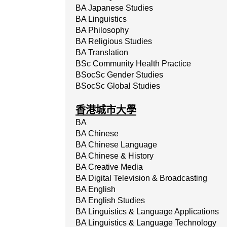
BA Japanese Studies
BA Linguistics
BA Philosophy
BA Religious Studies
BA Translation
BSc Community Health Practice
BSocSc Gender Studies
BSocSc Global Studies
香港城市大學
BA
BA Chinese
BA Chinese Language
BA Chinese & History
BA Creative Media
BA Digital Television & Broadcasting
BA English
BA English Studies
BA Linguistics & Language Applications
BA Linguistics & Language Technology