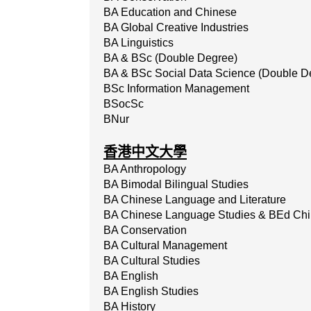
BA Education and Chinese
BA Global Creative Industries
BA Linguistics
BA & BSc (Double Degree)
BA & BSc Social Data Science (Double D
BSc Information Management
BSocSc
BNur
香港中文大學
BA Anthropology
BA Bimodal Bilingual Studies
BA Chinese Language and Literature
BA Chinese Language Studies & BEd Chi
BA Conservation
BA Cultural Management
BA Cultural Studies
BA English
BA English Studies
BA History