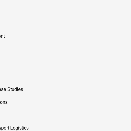
nt
nese Studies
ions
port Logistics