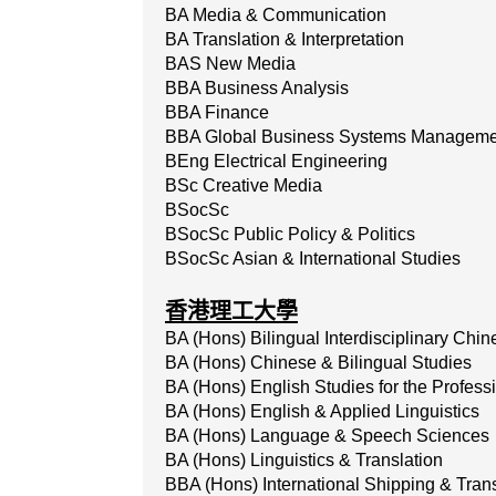
BA Media & Communication
BA Translation & Interpretation
BAS New Media
BBA Business Analysis
BBA Finance
BBA Global Business Systems Manageme
BEng Electrical Engineering
BSc Creative Media
BSocSc
BSocSc Public Policy & Politics
BSocSc Asian & International Studies
香港理工大學
BA (Hons) Bilingual Interdisciplinary Chi
BA (Hons) Chinese & Bilingual Studies
BA (Hons) English Studies for the Profess
BA (Hons) English & Applied Linguistics
BA (Hons) Language & Speech Sciences
BA (Hons) Linguistics & Translation
BBA (Hons) International Shipping & Trans