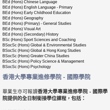
BEd (Hons) Chinese Language
BEd (Hons) English Language - Primary
BEd (Hons) Early Childhood Education
BEd (Hons) Geography
BEd (Hons) (Primary) - General Studies
BEd (Hons) Visual Art
BEd (Hons) (Secondary) History
BSc (Hons) Sport Sciences and Coaching
BSocSc (Hons) Global & Environmental Studies
BSocSc (Hons) Global & Hong Kong Studies
BSocSc (Hons) Greater China Studies
BSocSc (Hons) Policy Science & Management
BSocSc (Hons) Psychology
香港大學專業進修學院 - 國際學院
畢業生亦可報讀
香港大學專業進修學院 - 國際學
院
提供的全日制銜接學位課程，包括：