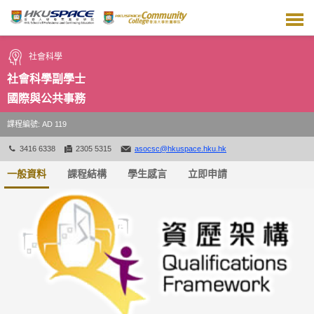
跳
到
主
要
社會科學
內
容
社會科學副學士
國際與公共事務
課程編號: AD 119
3416 6338
2305 5315
asocsc@hkuspace.hku.hk
一般資料
課程結構
學生感言
立即申請