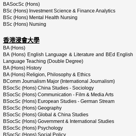
BASocSc (Hons)
BSc (Hons) Investment Science & Finance Analytics
BSc (Hons) Mental Health Nursing
BSc (Hons) Nursing
香港浸會大學
BA (Hons)
BA (Hons) English Language & Literature and BEd English
Language Teaching (Double Degree)
BA (Hons) History
BA (Hons) Religion, Philosophy & Ethics
BComm Journalism Major (International Journalism)
BSocSc (Hons) China Studies - Sociology
BSocSc (Hons) Communication - Film & Media Arts
BSocSc (Hons) European Studies - German Stream
BSocSc (Hons) Geography
BSocSc (Hons) Global & China Studies
BSocSc (Hons) Government & International Studies
BSocSc (Hons) Psychology
BSocSc (Hons) Social Policy