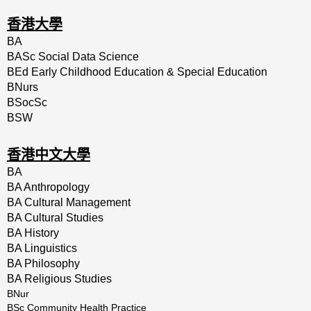
香港大學
BA
BASc Social Data Science
BEd Early Childhood Education & Special Education
BNurs
BSocSc
BSW
香港中文大學
BA
BA Anthropology
BA Cultural Management
BA Cultural Studies
BA History
BA Linguistics
BA Philosophy
BA Religious Studies
BNur
BSc Community Health Practice