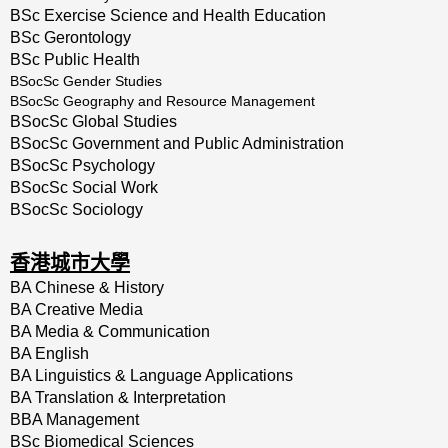
BSc Exercise Science and Health Education
BSc Gerontology
BSc Public Health
BSocSc Gender Studies
BSocSc Geography and Resource Management
BSocSc Global Studies
BSocSc Government and Public Administration
BSocSc Psychology
BSocSc Social Work
BSocSc Sociology
香港城市大學
BA Chinese & History
BA Creative Media
BA Media & Communication
BA English
BA Linguistics & Language Applications
BA Translation & Interpretation
BBA Management
BSc Biomedical Sciences