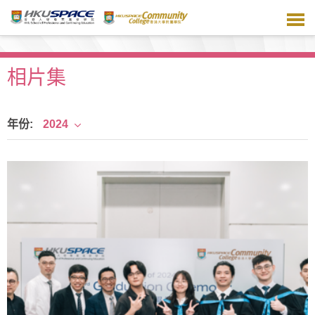
跳
到
主
要
內
相片集
容
年份:
2024