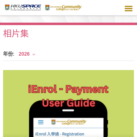
跳
到
主
要
內
相片集
容
年份:
2026