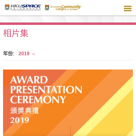
跳
到
主
要
內
相片集
容
年份:
2019