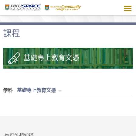
跳
到
主
要
內
課程
容
基礎專上教育文憑
學科
基礎專上教育文憑
你可能想知道...