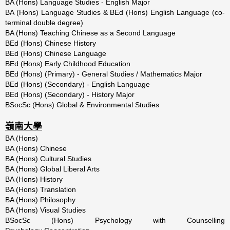
BA (Hons) Language Studies - English Major
BA (Hons) Language Studies & BEd (Hons) English Language (co-
terminal double degree)
BA (Hons) Teaching Chinese as a Second Language
BEd (Hons) Chinese History
BEd (Hons) Chinese Language
BEd (Hons) Early Childhood Education
BEd (Hons) (Primary) - General Studies / Mathematics Major
BEd (Hons) (Secondary) - English Language
BEd (Hons) (Secondary) - History Major
BSocSc (Hons) Global & Environmental Studies
嶺南大學
BA (Hons)
BA (Hons) Chinese
BA (Hons) Cultural Studies
BA (Hons) Global Liberal Arts
BA (Hons) History
BA (Hons) Translation
BA (Hons) Philosophy
BA (Hons) Visual Studies
BSocSc (Hons) Psychology with Counselling