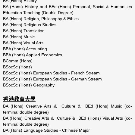
BA (Hons) History
BA (Hons) History and BEd (Hons) Personal, Social & Humanities
Education Teaching (Double Degree)
BA (Hons) Religion, Philosophy & Ethics
BA (Hons) Religious Studies
BA (Hons) Translation
BA (Hons) Music
BA (Hons) Visual Arts
BBA (Hons) Accounting
BBA (Hons) Applied Economics
BComm (Hons)
BSocSc (Hons)
BSocSc (Hons) European Studies - French Stream
BSocSc (Hons) European Studies - German Stream
BSocSc (Hons) Geography
香港教育大學
BA (Hons) Creative Arts & Culture & BEd (Hons) Music (co-
terminal double degree)
BA (Hons) Creative Arts & Culture & BEd (Hons) Visual Arts (co-
terminal double degree)
BA (Hons) Language Studies - Chinese Major