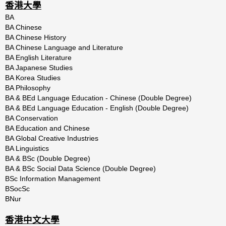
香港大學
BA
BA Chinese
BA Chinese History
BA Chinese Language and Literature
BA English Literature
BA Japanese Studies
BA Korea Studies
BA Philosophy
BA & BEd Language Education - Chinese (Double Degree)
BA & BEd Language Education - English (Double Degree)
BA Conservation
BA Education and Chinese
BA Global Creative Industries
BA Linguistics
BA & BSc (Double Degree)
BA & BSc Social Data Science (Double Degree)
BSc Information Management
BSocSc
BNur
香港中文大學