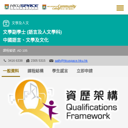
跳
到
主
要
文學及人文
內
容
文學副學士 (語言及人文學科)
中國語言、文學及文化
課程編號: AD 105
3416 6338
2305 5315
aalh@hkuspace.hku.hk
一般資料
課程結構
學生感言
立即申請