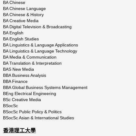
BA Chinese
BA Chinese Language
BA Chinese & History
BA Creative Media
BA Digital Television & Broadcasting
BA English
BA English Studies
BA Linguistics & Language Applications
BA Linguistics & Language Technology
BA Media & Communication
BA Translation & Interpretation
BAS New Media
BBA Business Analysis
BBA Finance
BBA Global Business Systems Management
BEng Electrical Engineering
BSc Creative Media
BSocSc
BSocSc Public Policy & Politics
BSocSc Asian & International Studies
香港理工大學