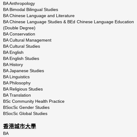
BA Anthropology
BA Bimodal Bilingual Studies
BA Chinese Language and Literature
BA Chinese Language Studies & BEd Chinese Language Education
(Double Degree)
BA Conservation
BA Cultural Management
BA Cultural Studies
BA English
BA English Studies
BA History
BA Japanese Studies
BA Linguistics
BA Philosophy
BA Religious Studies
BA Translation
BSc Community Health Practice
BSocSc Gender Studies
BSocSc Global Studies
香港城市大學
BA