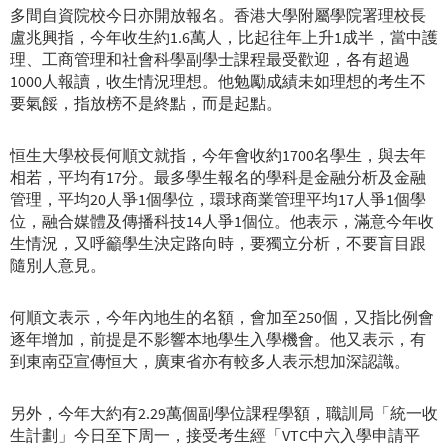
多間自資院校今日亦開放報名。香港大學附屬學院署理校長
盧兆興指，今年收生約1.6萬人，比起往年上升1成半，當中護
理、工商管理和社會科學副學士課程最受歡迎，各有超過
1000人報讀，收生情況理想。他勉勵成績未如理想的考生不
要氣餒，指放榜不是終點，而是起點。
恒生大學校長何順文就指，今年會收約1700名學生，與去年
相若，平均有17分。最多學生報名的學科是金融分析及金融
管理，平均20人爭1個學位，環球商業管理平均17人爭1個學
位，融合媒體及傳播科技14人爭1個位。他表示，滿意今年收
生情況，又呼籲學生決定路向時，要獨立分析，不要盲目跟
隨別人意見。
何順文表示，今年內地生的名額，會加至250個，又指比例會
逐年增加，前提是不影響本地學生入學機會。他又表示，有
到東南亞宣傳恒大，廣東省亦有較多人表示想加深認識。
另外，今年大約有2.29萬個副學位課程學額，職訓局「統一收
生計劃」今日至下周一，接受考生經「VTC中六入學申請平