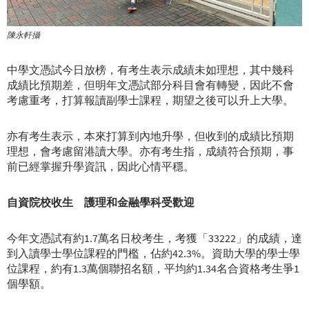
陳永軒攝
中學文憑試今日放榜，有考生表示成績未如理想，其中幾科
成績比預期差，但明年文憑試部分科目會有轉變，因此不會
考慮重考，打算報讀副學士課程，期望之後可以升上大學。
亦有考生表示，本來打算到內地升學，但收到的成績比預期
理想，會考慮留港讀大學。亦有考生指，成績符合預期，事
前已經掌握升學資訊，因此心情平穩。
自資院校收生 護理和金融學科受歡迎
今年文憑試有約1.7萬名日校考生，考獲「33222」的成績，達
到入讀學士學位課程的門檻，佔約42.3%。資助大學的學士學
位課程，約有1.3萬個聯招名額，平均約1.34名合資格考生爭1
個學額。