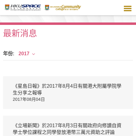
跳
到
主
要
內
最新消息
容
年份:
2017
《星島日報》於2017年8月4日有關港大附屬學院學
生分享之報導
2017年08月04日
《立場新聞》於2017年8月3日有關政府向修讀自資
學士學位課程之同學發放港幣三萬元資助之評論