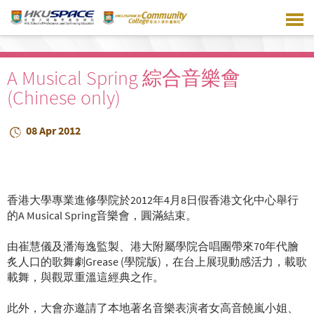
Skip
to
main
content
A Musical Spring 綜合音樂會
(Chinese only)
08 Apr 2012
香港大學專業進修學院於2012年4月8日假香港文化中心舉行
的A Musical Spring音樂會，圓滿結束。
由崔慧儀及潘海逸監製、港大附屬學院合唱團帶來70年代膾
炙人口的歌舞劇Grease (學院版)，在台上展現動感活力，載歌
載舞，與觀眾重溫這經典之作。
此外，大會亦邀請了本地著名音樂表演者女高音饒嵐小姐、