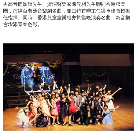
男高音簡頌輝先生、資深聲樂家陳晃相先生聯同香港弦樂
團，演繹百老匯音樂劇名曲，並由特首辦主任梁卓偉教授擔
任指揮。同時，香港兒童室樂組亦於當晚演奏名曲，為音樂
會增添青春色彩。