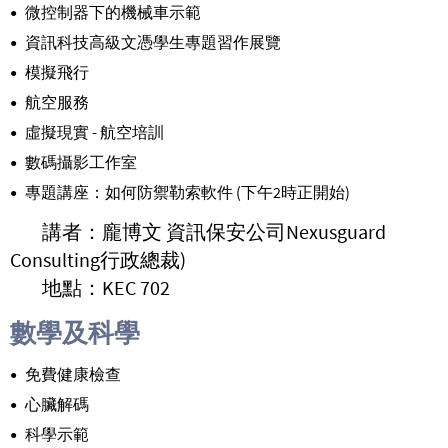
微控制器下的機械車示範
資訊科技高級文憑學生專題習作展覽
模擬飛行
航空服務
虛擬現實 - 航空培訓
數碼攝影工作室
專題講座：
如何防禦勒索軟件 (下午2時正開始)
講者：龐博文 資訊保安公司Nexusguard
Consulting行政總裁)
地點：KEC 702
數學及科學
免費健康檢查
心臟解碼
科學示範