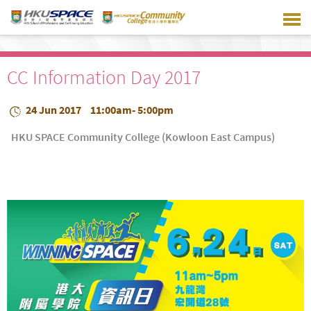
Skip
to
main
content
CC Information Day 2017
24 Jun 2017
11:00am- 5:00pm
HKU SPACE Community College (Kowloon East Campus)