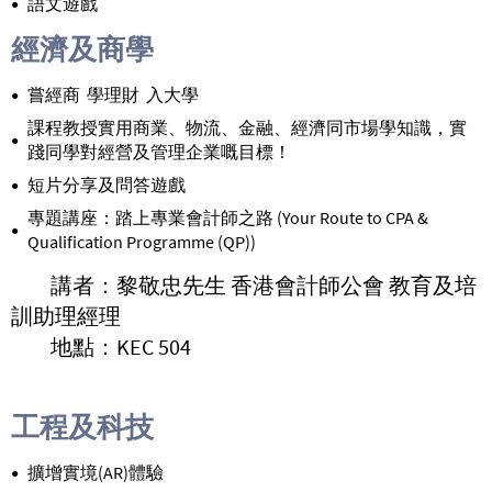
語文遊戲
經濟及商學
嘗經商 學理財 入大學
課程教授實用商業、物流、金融、經濟同市場學知識，實
踐同學對經營及管理企業嘅目標！
短片分享及問答遊戲
專題講座：踏上專業會計師之路
(
Your Route to CPA &
Qualification Programme (QP))
講者：
黎敬忠先生 香港會計師公會 教育及培
訓助理經理
地點：KEC 504
工程及科技
擴增實境(AR)體驗