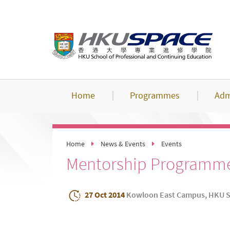
Skip
to
main
content
Home
Programmes
Adm
Home
News & Events
Events
Mentorship Programme
27 Oct 2014
Kowloon East Campus, HKU 