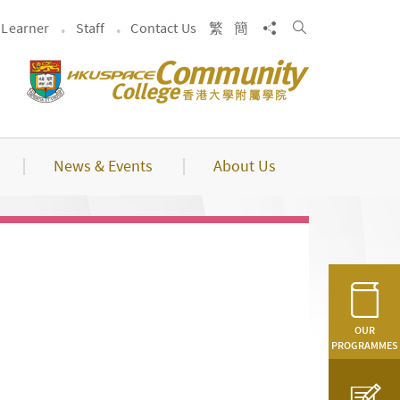
Search
Share to
Learner
Staff
Contact Us
繁
簡
News & Events
About Us
OUR
PROGRAMMES