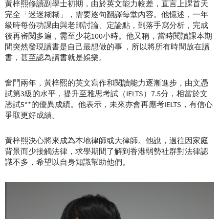
黃梓熙修讀副學士初期，由於英文能力較差，直言上課首天
完全「迷迷糊糊」，需要逐句翻譯每堂內容。他憶述，一年
級時每份功課由與老師討論、定論點，到落手寫分析，完成
後再審閱多遍，需至少花100小時。他又稱，當時閱讀課本期
間突然發現讀書是自己最想做的事 ，所以將所有時間放在讀
書，甚至認為讀書就是娛樂。
奮鬥兩年，黃梓熙的英文寫作和閱讀能力逐漸進步，由文憑
試第3級的水平，提升至雅思考試（IELTS）7.5分，相當於文
憑試5**的優異成績。他表示，未來亦會再應考IELTS，有信心
爭取更好成績。
黃梓熙決心將來成為本地律師或大律師。他說，過往因家庭
背景而少接觸法律，求學期間了解到香港弱勢社群對法律認
識不多，希望以自身知識幫助他們。