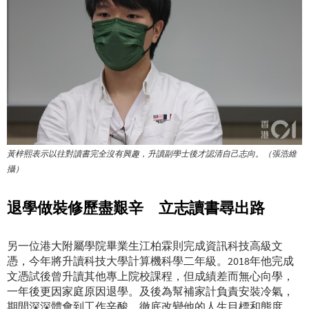
黃梓熙表示以往對讀書完全沒有興趣，升讀副學士後才認清自己志向。（張浩維
攝）
退學做裝修歷盡艱辛 立志讀書尋出路
另一位港大附屬學院畢業生江柏霖則完成資訊科技高級文
憑，今年將升讀科技大學計算機科學二年級。2018年他完成
文憑試後曾升讀其他專上院校課程，但成績差而無心向學，
一年後更因家庭原因退學。及後為幫補家計負責安裝冷氣，
期間深深體會到工作辛酸，徹底改變他的人生目標和態度。