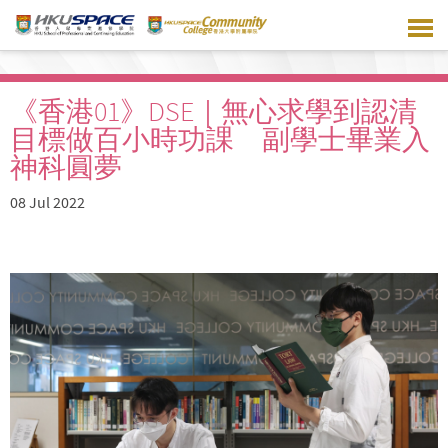
Skip
to
main
content
《香港01》DSE｜無心求學到認清
目標做百小時功課 副學士畢業入
神科圓夢
08 Jul 2022