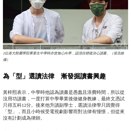
2位港大附屬學院畢業生中學時亦曾無心向學，認清目標後決心讀書。（張浩維
攝）
為「型」選讀法律 漸發掘讀書興趣
黃梓熙表示，中學時他認為讀書是愚蠢且浪費時間，所以從
沒用功讀書，一度打算中學畢業後做健身教練，最終文憑試
只得五科12分。後來他升讀副學士，選讀法律學只因覺得
「型」，而且小時候受電視劇影響而對法律有憧憬，但從來
沒有計劃成為律師。