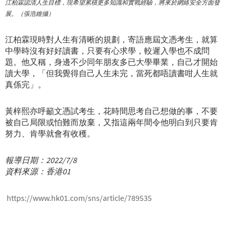
江柏霖認清人生目標，現希望累積更多知識和實戰經驗，將來於網絡安全方面發
展。（張浩維攝）
江柏霖現時對人生有清晰的規劃，寄語應屆文憑考生，就算
中學時沒有好好讀書，只要有心求學，較遲入學也不成問
題。他又稱，身邊不少同年朋友多已大學畢業，自己才開始
讀大學，「但我覺得自己人生未完，當死都唔讀書咁人生就
真係完」。
黃梓熙亦呼籲文憑試考生，花時間思考自己想做的事，不要
被自己局限或怕難而放棄，又指這兩年間令他明白到只要肯
努力、肯學就會有收穫。
報導日期：2022/7/8
資料來源：香港01
https://www.hk01.com/sns/article/789535