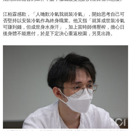
江柏霖感歎，「人哋歎冷氣我就裝冷氣」，開始思考自己可
否堅持以安裝冷氣作為終身職業。他又指「就算成世裝冷氣
可賺到錢，但成世身水身汗」，加上當時師傅壓榨，擔心日
後身體不能應付，於是下定決心重返校園，另覓出路。