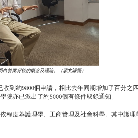
學生明白答案背後的概念及理論。（廖文謙攝）
已收到約9800個申請，相比去年同期增加了百分之四
學院亦已派出了約5000個有條件取錄通知。
依程度為護理學、工商管理及社會科學。其中護理學課