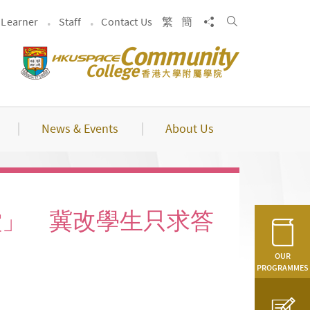
Search
Share to
Learner
Staff
Contact Us
繁
簡
News & Events
About Us
課堂」 冀改學生只求答
OUR
PROGRAMMES