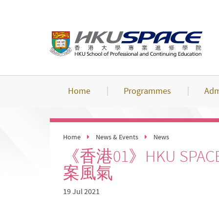
Skip
to
main
content
Home
Programmes
Adm
Home
News & Events
News
《香港01》HKU 
案風氣
19 Jul 2021