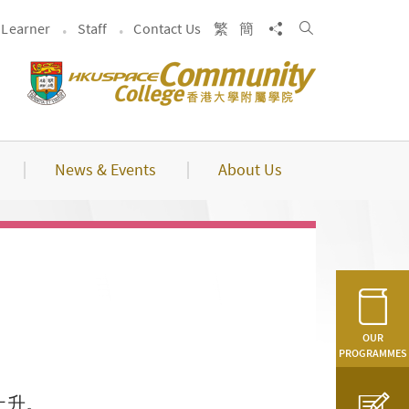
Search
Share to
Learner
Staff
Contact Us
繁
簡
News & Events
About Us
OUR
PROGRAMMES
上升。