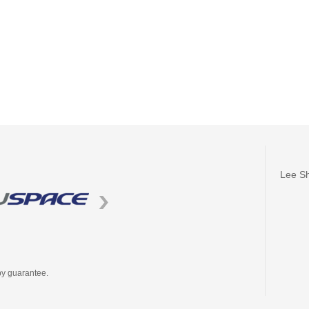
Lee Sh
by guarantee.