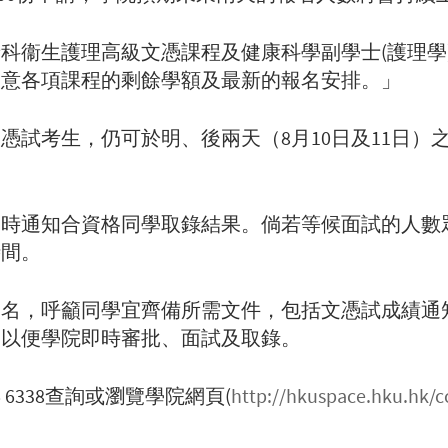
科衞生護理高級文憑課程及健康科學副學士(護理學
留意各項課程的剩餘學額及最新的報名安排。」
憑試考生，仍可於明、後兩天（8月10日及11日）
即時通知合資格同學取錄結果。倘若等候面試的人數
時間。
報名，呼籲同學宜齊備所需文件，包括文憑試成績通
，以便學院即時審批、面試及取錄。
6338查詢或瀏覽學院網頁(
http://hkuspace.hku.hk/c