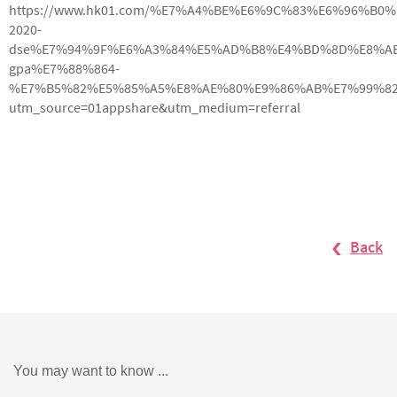
https://www.hk01.com/%E7%A4%BE%E6%9C%83%E6%96%B0%E
2020-
dse%E7%94%9F%E6%A3%84%E5%AD%B8%E4%BD%8D%E8%A
gpa%E7%88%864-
%E7%B5%82%E5%85%A5%E8%AE%80%E9%86%AB%E7%99%8
utm_source=01appshare&utm_medium=referral
Back
You may want to know ...