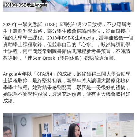
2020年中學文憑試（DSE）即將於7月22日放榜，不少應屆考
生正籌劃升學出路，部分學生或會選讀副學位，從而銜接心
儀的大學學士課程。2018年DSE考生Angela，當年雖然獲一個
資助學士課程取錄，但並非自己的「心水」，毅然轉讀副學
士課程，兩年間經常到圖書館借閱課程參考書預習，不時請
教導師，「連Sem-Break（學期休假）都唔放過溫書。
Angela今年以「GPA爆4」的成績，於終獲得三間大學資助學
士課程取錄，最終堅持初衷，新學年將入讀理大醫療化驗科
學學士課程。她對結果感到驚喜，形容是一份很好的禮物，
她認為不論學科艱深，透過充足預習，便有更大機會取得好
成績。