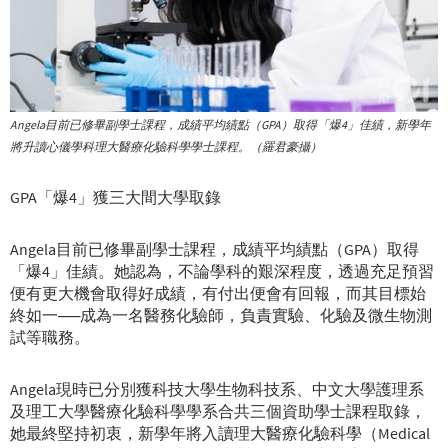
Angela目前已修畢副學士課程，成績平均績點（GPA）取得「爆4」佳績，新學年
將升讀心儀學科理大醫療化驗科學學士課程。（羅君豪攝）
GPA「爆4」獲三大間大學取錄
Angela目前已修畢副學士課程，成績平均績點（GPA）取得
「爆4」佳績。她認為，不論學科的艱深程度，透過充足預習
便有更大機會取得好成績，有付出便會有回報，而其目標始
終如一──成為一名醫務化驗師，負責實驗、化驗及微生物測
試等職務。
Angela現時已分別獲科技大學生物科技系、中文大學護理系
及理工大學醫療化驗科學學系合共三個資助學士課程取錄，
她最終堅持初衷，新學年將入讀理大醫療化驗科學（Medical