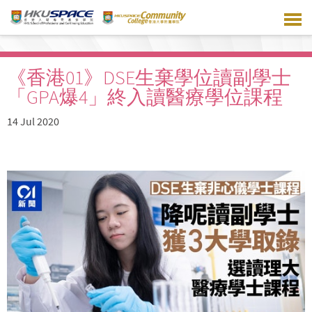
Skip
to
main
content
《香港01》DSE生棄學位讀副學士
「GPA爆4」終入讀醫療學位課程
14 Jul 2020