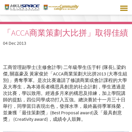
Skip
to
main
content
「ACCA商業策劃大比拼」取得佳績
04 Dec 2013
工商管理副學士(主修會計學) 二年級學生伍于軒 (隊長), 梁鈞
傑, 關嘉豪及 黃家俊於「ACCA商業策劃大比拼2013 (大專生組
別)」勇奪季軍。是次比賽邀請了修讀商業或會計課程的大學
及大專生，為本港長者構思具創意的社企計劃，學生透過是
次比賽，學以致用。經過多月來的構思及排練，加上學院講
師的提點，四位同學成功打入五強。總決賽於十一月三十日
舉行，同學當日表現出色，發揮水準，最終羸得季軍殊榮，
並兼獲「最佳策劃獎」(Best Proposal award)及「最具創意
獎」 (Creativity award)，成績令人鼓舞。