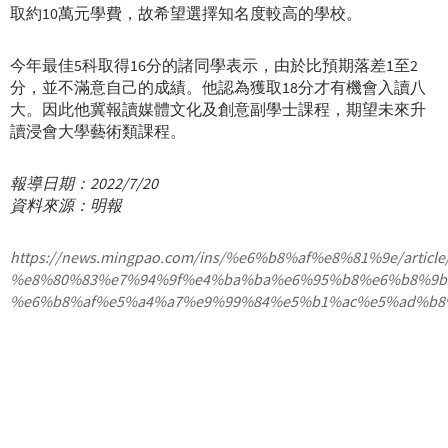
取約10萬元學費，故希望選擇知名度較高的學校。
今年最佳5科取得16分的諸同學表示，由於比預期落差1至2
分，並不滿意自己的成績。他認為獲取18分才有機會入讀八
大。因此他冀報讀媒體文化及創意副學士課程，期望未來升
讀浸會大學藝術類課程。
報導日期：2022/7/20
資料來源：明報
https://news.mingpao.com/ins/%e6%b8%af%e8%81%9e/artic
%e8%80%83%e7%94%9f%e4%ba%ba%e6%95%b8%e6%b8%9b
%e6%b8%af%e5%a4%a7%e9%99%84%e5%b1%ac%e5%ad%b