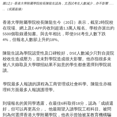
圖2之2 - 香港大學附屬學院校長陳龍生認為，文憑試考生人數減少，亦不影響 . . . .
. . （戎麗嘉攝）
香港大學附屬學院校長陳龍生今（20日）表示，截至2時院校
在現場、網上及E-APP共收到超過1.3萬人報名。學校亦派出約
5500個取錄通知書。與去年相比，即使DSE考生人數下跌
4%，但報名人數卻上升約18%。
陳龍生認為學院認受性及口碑較好，DSE人數減少只對自資院
校收生造成壓力，並未對學院造成很大影響。他亦指很多未
被八大錄取及大學聯招結果不如意的學生都會選擇到學院就
讀。
學院最多人報讀的課程為工商管理或社會科學。陳龍生亦稱
理科方面最多人報讀護理學。
到場報名的黃同學透露，在最佳6科取得18分，認為「成績還
好，但可以再更高分」。他最期望入讀學院工程科目。被問
到為何選擇香港大學附屬學院，他表示曾險被某教育機構騙