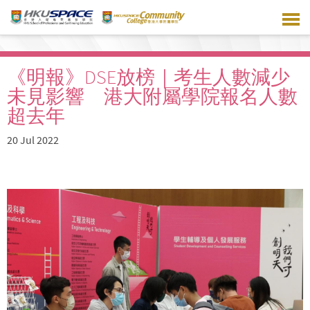
Skip
to
main
content
《明報》DSE放榜｜考生人數減少
未見影響 港大附屬學院報名人數
超去年
20 Jul 2022