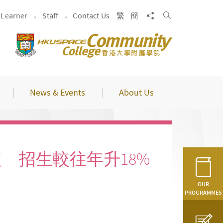
Search
Share to
Learner
Staff
Contact Us
繁
簡
News & Events
About Us
 招生較往年升18%
OUR
PROGRAMMES