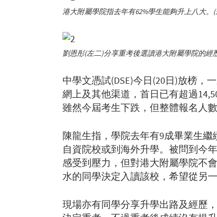
港大附屬學院指去年有62%學生能夠升上八大。(
劉恩彤(左二)分享重考後選讀港大附屬學院的經歷
中學文憑試(DSE)今日(20日)
網上及其他渠道，首日已有超過14,
雖然今屆考生下跌，但整體報名人數
陳龍生指，學院去年有9成畢業生繼
自資院校或到海外升學。被問到今年
感受到壓力，但對港大附屬學院不會
水的同學決定入讀該校，希望從另
現場亦有同學分享升學出路及經歷，