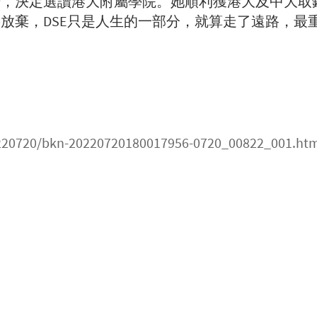
升，決定選讀港大附屬學院。她順利獲港大及中大取
放棄，DSE只是人生的一部分，就算走了遠路，最
0220720/bkn-20220720180017956-0720_00822_001.ht