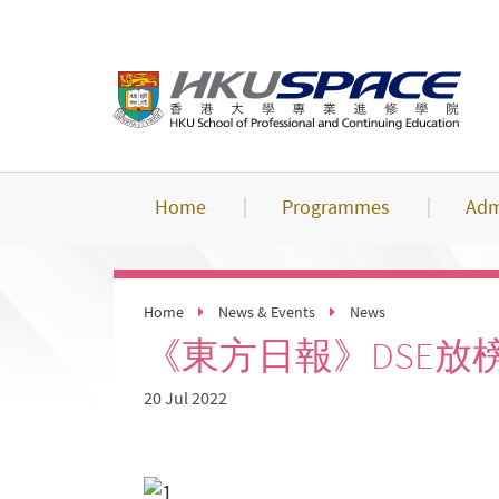
Skip
to
main
content
Home
Programmes
Adm
Home
News & Events
News
《東方日報》DSE放
20 Jul 2022