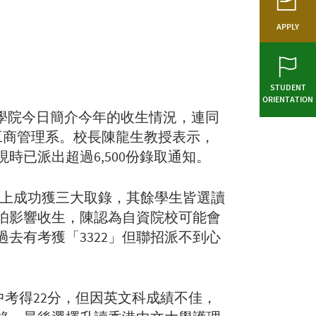
APPLY
STUDENT
ORIENTATION
附屬學院今日簡介今年的收生情況，連同
及工商管理系。校長陳龍生教授表示，
已派出超過6,500份錄取通知。
以上成功獲三大取錄，其餘學生皆選讀
會怕影響收生，陳認為自資院校可能會
去有考獲「3322」但聯招派不到心
中考得22分，但因英文科成績不佳，