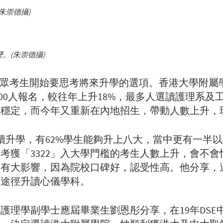
朱崇德攝)
。(朱崇德攝)
放榜，一眾考生開始要思考將來升學的選項。香港大學
500人報名，較往年上升18%，最多人選讀護理系
穩定，而今年又重新在內地招生，帶動人數上升，現時
續升學，有62%學生能夠升上八大，當中更有一半
考獲「3322」入大學門檻的考生人數上升，會不
有大影響，因為院校口碑好，認受性高。他分享，過
一途徑升讀心儀學科。
護理學副學士應屆畢業生劉恩彤分享，在19年DSE