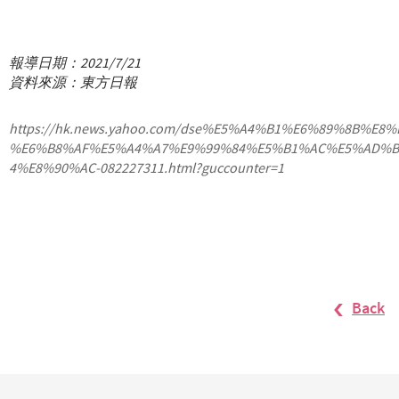
報導日期：2021/7/21
資料來源：東方日報
https://hk.news.yahoo.com/dse%E5%A4%B1%E6%89%8B%E
%E6%B8%AF%E5%A4%A7%E9%99%84%E5%B1%AC%E5%AD%B
4%E8%90%AC-082227311.html?guccounter=1
Back