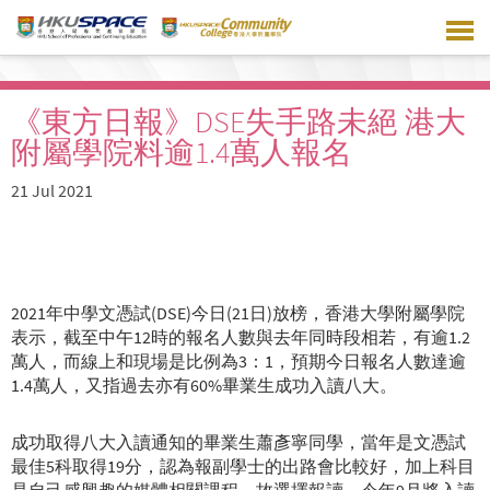
Skip
to
main
content
《東方日報》DSE失手路未絕 港大
附屬學院料逾1.4萬人報名
21 Jul 2021
2021年中學文憑試(DSE)今日(21日)放榜，香港大學附屬學院
表示，截至中午12時的報名人數與去年同時段相若，有逾1.2
萬人，而線上和現場是比例為3：1，預期今日報名人數達逾
1.4萬人，又指過去亦有60%畢業生成功入讀八大。
成功取得八大入讀通知的畢業生蕭彥寧同學，當年是文憑試
最佳5科取得19分，認為報副學士的出路會比較好，加上科目