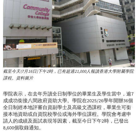
截至今天(7月16日)下午2時，已有超過21,000人報讀香港大學附屬學院
課程。資料圖片
學院表示，在去年升讀全日制學位的畢業生及學生當中，逾7
成成功銜接八間政府資助大學。學院在2025/26學年開辦36個
全日制經本地評審自資副學士及高級文憑課程，畢業生可銜
接本地資助或自資院校學位或海外學位課程。學院會考慮申
請人的成績及面試表現等因素，截至今日下午2時，已發出
8,600個取錄通知。