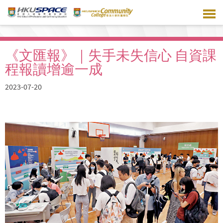
Skip
to
main
content
《文匯報》｜失手未失信心 自資課
程報讀增逾一成
2023-07-20