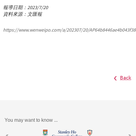
報導日期：2023/7/20
資料來源：文匯報
https://www.wenweipo.com/a/202307/20/AP64b8446ae4b043f38
Back
You may want to know ...