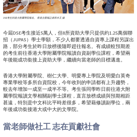
DSE考生到港大附屬學院報名。 香港文匯報記者郭木又 攝
今屆DSE考生接近5萬人，但8所資助大學只提供約1.25萬個聯
招（JUPAS）學士學額，不少人都要透過自資專上課程另謀出
路，部分考生於昨日放榜後隨即趕往報名。有成績較預期差
的考生前往香港大學附屬學院報讀自資副學位課程，希望兩
年後能成功銜接上資助大學，繼續向當老師的目標邁進。
香港大學附屬學院、樹仁大學、明愛專上學院及明愛白英奇
專業學校等多所自資院校，今年收到的申請都有上升趨勢，
較去年增加一成至一成半不等。考生張同學昨日前往港大附
屬學院報讀文學相關副學士課程，直言放榜成績與預期相距
甚遠，特別是中文科比平時差很多，希望藉修讀副學位，兩
年後成功銜接港大或中大的文學院。
當老師做社工 志在貢獻社會