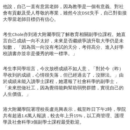
他說，自己一直有意當老師，因為教學是一個有意義、對社
會有貢獻及受人尊敬的專業，雖然今次DSE失手，自己對銜接
大學當老師目標仍有信心。
考生Chole亦到港大附屬學院了解教育相關副學位課程。她直
言自己成績一向不太好，未來是否繼續爭讀升取大學仍是未
知數，「因為我一向沒有考試的天分，考得高分、進入好學
校讀書亦並非是優秀的唯一標準。」
考生李同學坦言，今次放榜成績不如人意，「對於今（昨）
早收到的成績，心情很失落，但已經過去了，沒辦法。」由
於成績未能入讀學士課程，她選報了社會科學的副學士，
「未來想做社工，因為覺得能夠幫助弱勢群體，實現自己的
人生價值。」
港大附屬學院署理校長盧兆興表示，截至昨日下午2時，學院
共有超過1.6萬人報讀，較去年上升15%，以工商管理、護理
學及社會科學3個副學士課程最受歡迎。