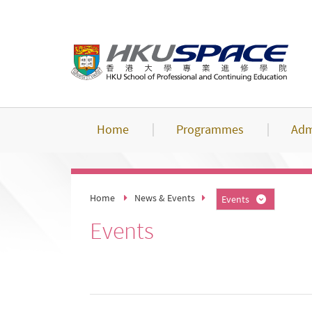
Skip
to
main
content
Home
Programmes
Adm
Home
News & Events
Events
Events