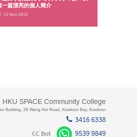
寫一篇漂亮的個人簡介
13 Nov 2015
HKU SPACE Community College
iu Building, 28 Wang Hoi Road, Kowloon Bay, Kowloon
3416 6338
9539 9849
CC Bot