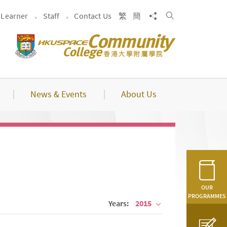
Search
Share to
Learner
Staff
Contact Us
繁
簡
News & Events
About Us
OUR
PROGRAMMES
Years:
2015