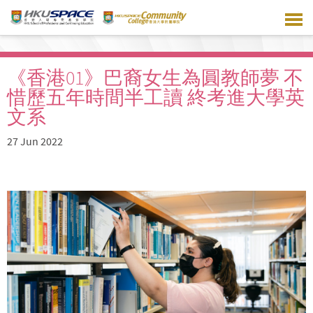
Skip
to
main
content
《香港01》巴裔女生為圓教師夢 不
惜歷五年時間半工讀 終考進大學英
文系
27 Jun 2022