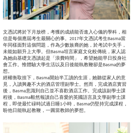
文憑試將於下月放榜，考獲的成績能否進入心儀的學科，相
信是每個應屆考生最關心的事。2017年文憑試考生Basma當
年同樣面對這個問題，作為少數族裔的她，於考試中失手，
未能如願升上大學。但Basma坦言家庭文化較傳統，家人認
為她由基礎文憑讀起是「浪費時間」，希望她能早日投身社
會工作。惟體驗大學生活以及日後能執教鞭卻是Basma的夢
想。
經權衡取捨下，Basma開始半工讀的生涯，她聽從家人的意
見，入讀興趣不大的酒店管理副學士。然而，完成酒店實習
後，Basma意識到自己並不喜歡酒店工作。完成該副學士課
程後，Basma毅然報讀自己喜愛的英國語言及文學副學士課
程，即使最忙碌時試過日睡1小時，Basma仍堅持完成課程，
盼他日能執起教鞭，一圓當教師的夢想。