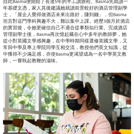
自此Basma便開始了長達5年的半工讀旅程。Basma先就讀一
年基礎文憑，家人其後建議她就讀前景較好的酒店管理副學
士，「屋企人覺得做酒店未來出路好，賺到錢」，但Basma
坦言對這門學科興趣不大，難以集中上課。經歷3個月於酒店
的實習後，令她更確信自己不適合從事類似行業。完成酒店
管理副學士後，Basma再次憶起藏在心中多年的教師夢，她
從小對英國文學感興趣，在中學時期同樣選修英國文學，又
常與中學及專上學院同學互相交流，教授他們英文知識，從
中獲得不少滿足感，亦使Basma更渴望成為一名中學英文教
師，一嘗執起教鞭的滋味。