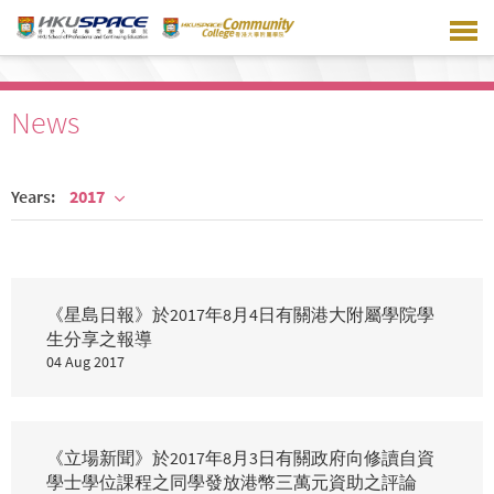
Skip
to
main
content
News
Years:
2017
《星島日報》於2017年8月4日有關港大附屬學院學
生分享之報導
04 Aug 2017
《立場新聞》於2017年8月3日有關政府向修讀自資
學士學位課程之同學發放港幣三萬元資助之評論